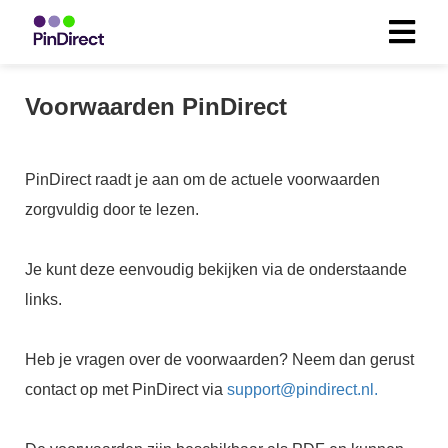
Voorwaarden PinDirect
ngen
 beleid
PinDirect raadt je aan om de actuele voorwaarden
zorgvuldig door te lezen.
oneel
onele
Je kunt deze eenvoudig bekijken via de onderstaande
s zijn
links.
kelijk om
bsite te
Heb je vragen over de voorwaarden? Neem dan gerust
ken. Ze
 gebruikt
contact op met PinDirect via
support@pindirect.nl.
asisfuncties
der deze