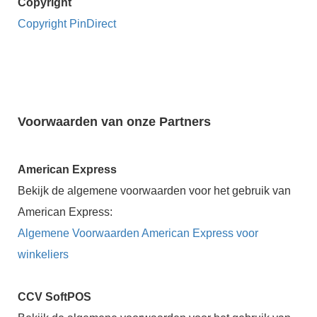
Copyright
 op de
Copyright PinDirect
e. Hierdoor
 website-
ren
nte
enties
gebaseerd
Voorwaarden van onze Partners
 gedrag van
ezoeker.
American Express
Bekijk de algemene voorwaarden voor het gebruik van
uren
American Express:
Algemene Voorwaarden American Express voor
winkeliers
CCV SoftPOS