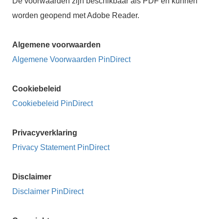
De voorwaarden zijn beschikbaar als PDF en kunnen
s kan de
worden geopend met Adobe Reader.
e niet
oneren.
Algemene voorwaarden
ieken
Algemene Voorwaarden PinDirect
ische
s worden
kt om
Cookiebeleid
em
Cookiebeleid PinDirect
tie te
elen over
Privacyverklaring
drag van
zoeker op
Privacy Statement PinDirect
site.
ing
Disclaimer
Disclaimer PinDirect
ingcookies
 gebruikt
oekers te