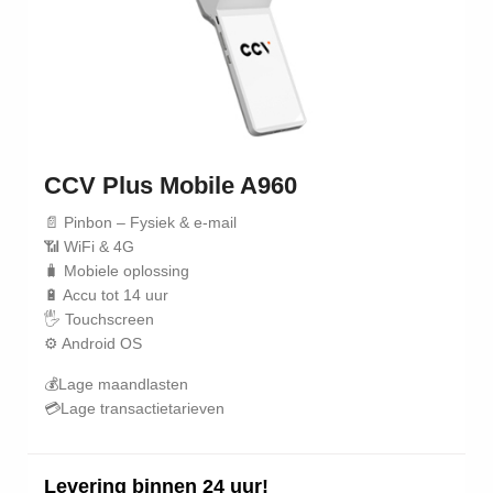
 op de
e. Hierdoor
 website-
ren
nte
enties
gebaseerd
CCV Plus Mobile A960
 gedrag van
📄 Pinbon – Fysiek & e-mail
ezoeker.
📶 WiFi & 4G
🧳 Mobiele oplossing
🔋 Accu tot 14 uur
uren
🖐️ Touchscreen
⚙️ Android OS
💰Lage maandlasten
💳Lage transactietarieven
Levering binnen 24 uur!