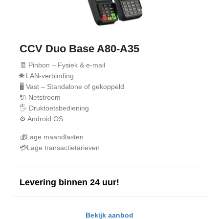
CCV Duo Base A80-A35
🧾 Pinbon – Fysiek & e-mail
🌐 LAN-verbinding
🖥️ Vast – Standalone of gekoppeld
🔌 Netstroom
🖐️ Druktoetsbediening
⚙️ Android OS
💰Lage maandlasten
💳Lage transactietarieven
Levering binnen 24 uur!
Bekijk aanbod