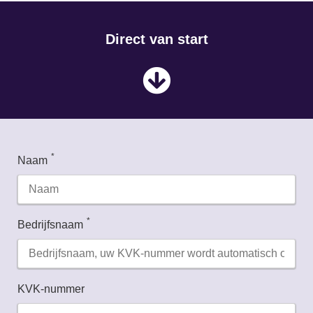
Direct van start
IP
Pad
*
Naam
*
Bedrijfsnaam
KVK-nummer