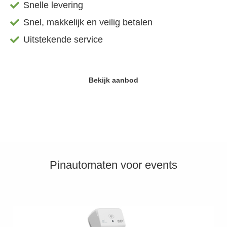
Snelle levering
s kan de
e niet
Snel, makkelijk en veilig betalen
oneren.
Uitstekende service
ieken
ische
s worden
Bekijk aanbod
kt om
em
tie te
elen over
drag van
zoeker op
site.
Pinautomaten voor events
ing
ingcookies
 gebruikt
oekers te