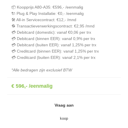
📦 Koopprijs A80-A35: €596,- /eenmalig
🔌 Plug & Play Installatie: €0,-
/eenmalig
🛠️ All-in Servicecontract: €12,- /mnd
🔁 Transactieverwerkingscontract: €2,95 /mnd
💳 Debitcard (domestic): vanaf €0,06 per trx
💳 Debitcard (binnen EER): vanaf 0,9% per trx
💳 Debitcard (buiten EER): vanaf 1,25% per trx
💳 Creditcard (binnen EER): vanaf 1,25% per trx
💳 Creditcard (buiten EER): vanaf 2,1% per trx
*Alle bedragen zijn exclusief BTW
€ 596,- /eenmalig
Vraag aan
koop