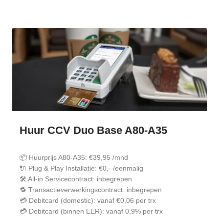
Huur CCV Duo Base A80-A35
📦 Huurprijs A80-A35: €39,95 /mnd
🔌 Plug & Play Installatie: €0,- /eenmalig
🛠️ All-in Servicecontract: inbegrepen
🔁 Transactieverwerkingscontract: inbegrepen
💳 Debitcard (domestic): vanaf €0,06 per trx
💳 Debitcard (binnen EER): vanaf 0,9% per trx