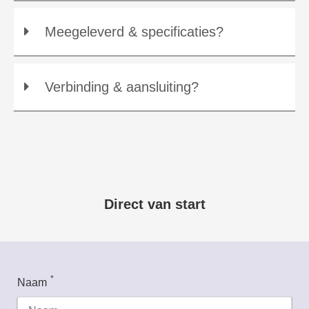
Meegeleverd & specificaties?
Verbinding & aansluiting?
Direct van start
KVK-nummer
IP
Pad
*
Naam