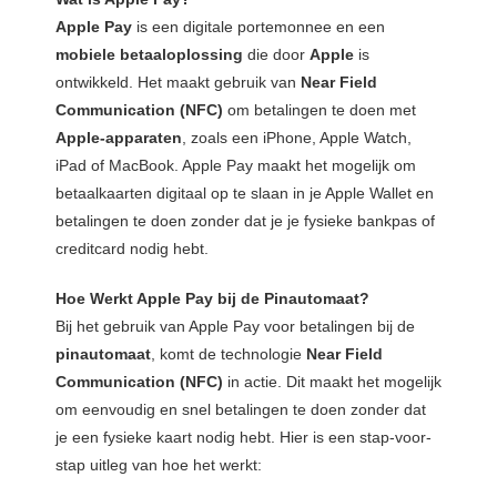
 op de
Apple Pay
is een digitale portemonnee en een
e. Hierdoor
mobiele betaaloplossing
die door
Apple
is
 website-
ontwikkeld. Het maakt gebruik van
Near Field
ren
Communication (NFC)
om betalingen te doen met
nte
Apple-apparaten
, zoals een iPhone, Apple Watch,
enties
iPad of MacBook. Apple Pay maakt het mogelijk om
gebaseerd
betaalkaarten digitaal op te slaan in je Apple Wallet en
 gedrag van
betalingen te doen zonder dat je je fysieke bankpas of
ezoeker.
creditcard nodig hebt.
Hoe Werkt Apple Pay bij de Pinautomaat?
uren
Bij het gebruik van Apple Pay voor betalingen bij de
pinautomaat
, komt de technologie
Near Field
Communication (NFC)
in actie. Dit maakt het mogelijk
om eenvoudig en snel betalingen te doen zonder dat
je een fysieke kaart nodig hebt. Hier is een stap-voor-
stap uitleg van hoe het werkt: