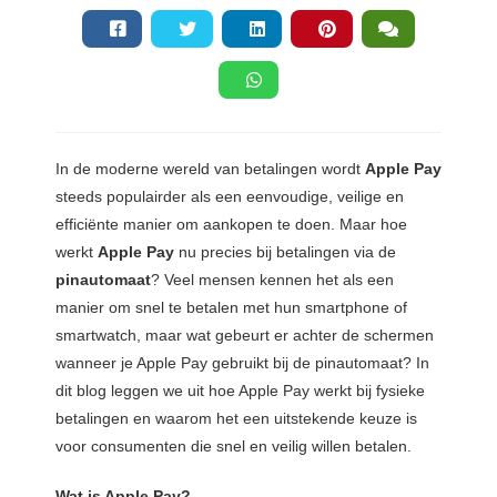
s kan de
e niet
oneren.
ieken
ische
In de moderne wereld van betalingen wordt
Apple Pay
s worden
steeds populairder als een eenvoudige, veilige en
kt om
em
efficiënte manier om aankopen te doen. Maar hoe
tie te
werkt
Apple Pay
nu precies bij betalingen via de
elen over
pinautomaat
? Veel mensen kennen het als een
drag van
manier om snel te betalen met hun smartphone of
zoeker op
smartwatch, maar wat gebeurt er achter de schermen
site.
wanneer je Apple Pay gebruikt bij de pinautomaat? In
dit blog leggen we uit hoe Apple Pay werkt bij fysieke
ing
betalingen en waarom het een uitstekende keuze is
ingcookies
voor consumenten die snel en veilig willen betalen.
 gebruikt
oekers te
Wat is Apple Pay?