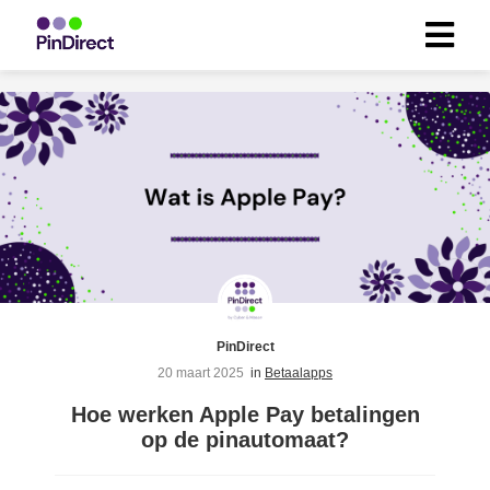
ngen
 beleid
oneel
onele
s zijn
kelijk om
PinDirect
bsite te
20 maart 2025
in
Betaalapps
ken. Ze
Hoe werken Apple Pay betalingen
 gebruikt
op de pinautomaat?
asisfuncties
der deze