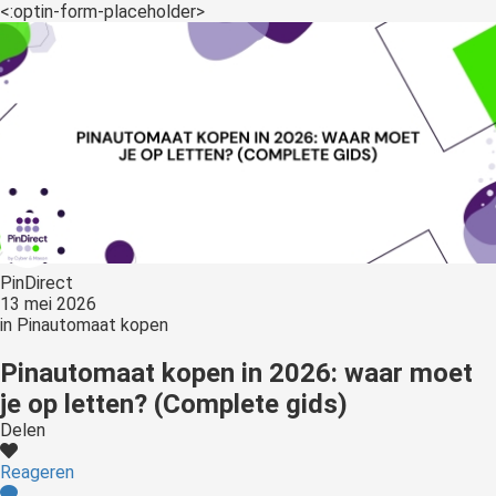
s kan de
<:optin-form-placeholder>
e niet
oneren.
ieken
ische
s worden
kt om
em
tie te
elen over
PinDirect
drag van
13 mei 2026
in
Pinautomaat kopen
zoeker op
site.
Pinautomaat kopen in 2026: waar moet
je op letten? (Complete gids)
ing
Delen
ingcookies
 gebruikt
Reageren
oekers te