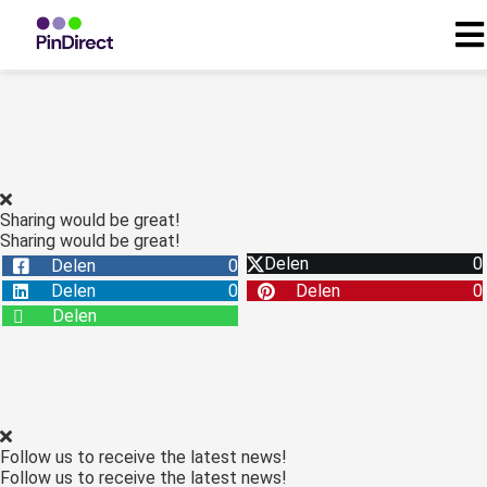
ngen
 beleid
Sharing would be great!
Sharing would be great!
oneel
Delen
0
Delen
0
onele
Delen
0
Delen
0
s zijn
Delen
kelijk om
bsite te
ken. Ze
 gebruikt
asisfuncties
Follow us to receive the latest news!
der deze
Follow us to receive the latest news!