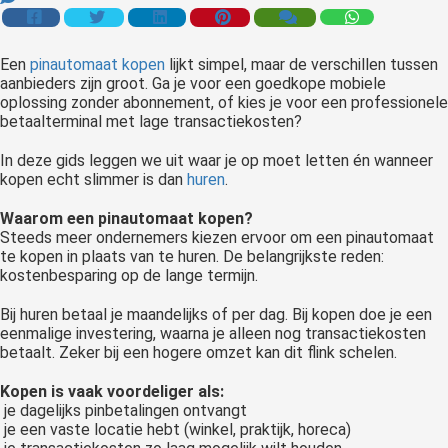
 op de
e. Hierdoor
Een
pinautomaat kopen
lijkt simpel, maar de verschillen tussen
 website-
aanbieders zijn groot. Ga je voor een goedkope mobiele
ren
oplossing zonder abonnement, of kies je voor een professionele
nte
betaalterminal met lage transactiekosten?
enties
In deze gids leggen we uit waar je op moet letten én wanneer
gebaseerd
kopen echt slimmer is dan
huren
.
 gedrag van
ezoeker.
Waarom een pinautomaat kopen?
Steeds meer ondernemers kiezen ervoor om een pinautomaat
te kopen in plaats van te huren. De belangrijkste reden:
kostenbesparing op de lange termijn.
uren
Bij huren betaal je maandelijks of per dag. Bij kopen doe je een
eenmalige investering, waarna je alleen nog transactiekosten
betaalt. Zeker bij een hogere omzet kan dit flink schelen.
Kopen is vaak voordeliger als:
je dagelijks pinbetalingen ontvangt
je een vaste locatie hebt (winkel, praktijk, horeca)