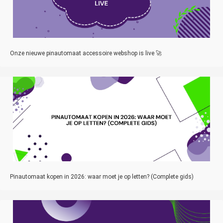
Onze nieuwe pinautomaat accessoire webshop is live 🚀
Pinautomaat kopen in 2026: waar moet je op letten? (Complete gids)