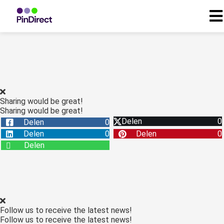
ngen
 beleid
Sharing would be great!
Sharing would be great!
oneel
Delen
0
Delen
0
onele
Delen
0
Delen
0
s zijn
Delen
kelijk om
bsite te
ken. Ze
 gebruikt
asisfuncties
Follow us to receive the latest news!
der deze
Follow us to receive the latest news!