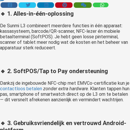
 op de
e. Hierdoor
🔹 1.
Alles-in-één-oplossing
 website-
De Sunmi L3 combineert meerdere functies in één apparaat:
ren
kassasysteem, barcode/QR-scanner, NFC-lezer én mobiele
nte
betaalterminal (SoftPOS). Je hebt geen losse pinterminal,
enties
scanner of tablet meer nodig wat de kosten en het beheer van
gebaseerd
apparatuur sterk reduceert.
 gedrag van
ezoeker.
🔹 2.
SoftPOS/Tap to Pay ondersteuning
uren
Dankzij de ingebouwde NFC-chip met EMVCo-certificatie kun je
contactloos betalen
zonder extra hardware
. Klanten tappen hun
pas, smartphone of smartwatch direct op de L3 om te betalen
— dit versnelt afrekenen aanzienlijk en vermindert wachtrijen.
🔹 3.
Gebruiksvriendelijk en vertrouwd Android-