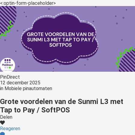
s kan de
<:optin-form-placeholder>
e niet
oneren.
ieken
ische
s worden
kt om
em
tie te
elen over
PinDirect
drag van
12 december 2025
in
Mobiele pinautomaten
zoeker op
site.
Grote voordelen van de Sunmi L3 met
Tap to Pay / SoftPOS
ing
Delen
ingcookies
 gebruikt
Reageren
oekers te