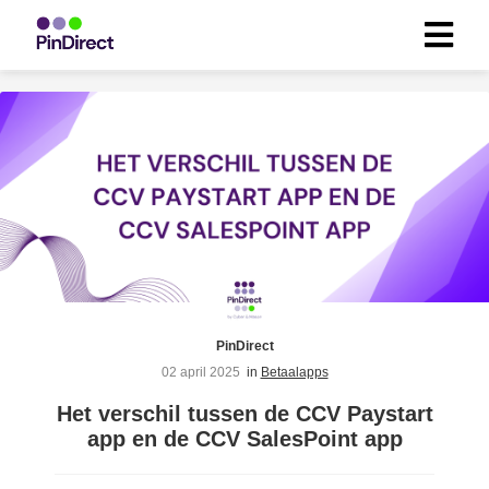
ngen
 beleid
oneel
onele
s zijn
kelijk om
PinDirect
bsite te
02 april 2025
in
Betaalapps
ken. Ze
Het verschil tussen de CCV Paystart
 gebruikt
app en de CCV SalesPoint app
asisfuncties
der deze