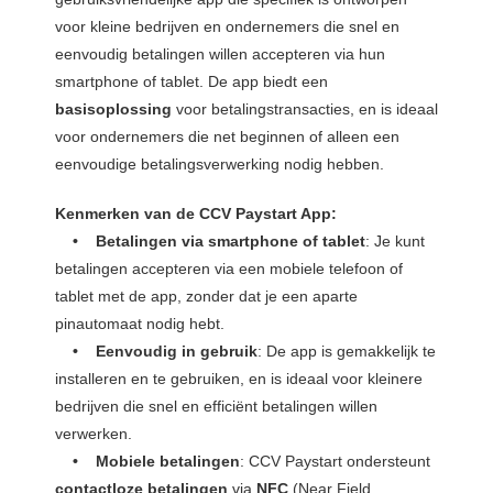
 op de
voor kleine bedrijven en ondernemers die snel en
e. Hierdoor
eenvoudig betalingen willen accepteren via hun
 website-
smartphone of tablet. De app biedt een
ren
basisoplossing
voor betalingstransacties, en is ideaal
nte
voor ondernemers die net beginnen of alleen een
enties
eenvoudige betalingsverwerking nodig hebben.
gebaseerd
 gedrag van
Kenmerken van de CCV Paystart App:
ezoeker.
• Betalingen via smartphone of tablet
: Je kunt
betalingen accepteren via een mobiele telefoon of
tablet met de app, zonder dat je een aparte
uren
pinautomaat nodig hebt.
• Eenvoudig in gebruik
: De app is gemakkelijk te
installeren en te gebruiken, en is ideaal voor kleinere
bedrijven die snel en efficiënt betalingen willen
verwerken.
• Mobiele betalingen
: CCV Paystart ondersteunt
contactloze betalingen
via
NFC
(Near Field