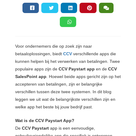
s kan de
e niet
oneren.
ieken
ische
Voor ondernemers die op zoek zijn naar
s worden
betaaloplossingen, biedt
CCV
verschillende apps die
kt om
em
kunnen helpen bij het verwerken van betalingen. Twee
tie te
populaire apps zijn de
CCV Paystart app
en de
CCV
elen over
SalesPoint app
. Hoewel beide apps gericht zijn op het
drag van
accepteren van betalingen, zijn er belangrijke
zoeker op
verschillen tussen deze twee systemen. In dit blog
site.
leggen we uit wat de belangrijkste verschillen zijn en
welke app het beste bij jouw bedrijf past.
ing
ingcookies
Wat is de CCV Paystart App?
 gebruikt
De
CCV Paystart
app is een eenvoudige,
oekers te
gebruiksvriendelijke app die specifiek is ontworpen