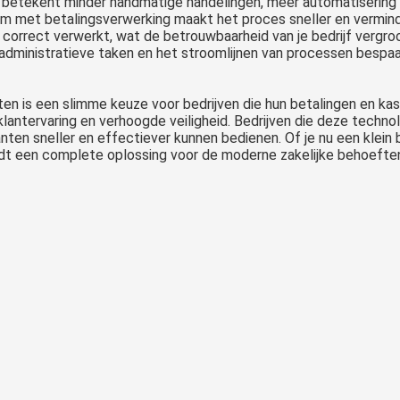
betekent minder handmatige handelingen, meer automatisering en
m met betalingsverwerking maakt het proces sneller en vermind
correct verwerkt, wat de betrouwbaarheid van je bedrijf vergroo
dministratieve taken en het stroomlijnen van processen bespaar
Contactloos betalen is het elektronisch uitvoeren van een transactie door middel van een contactloze handeling. Hierbij communiceert de betaalautomaat met het betaalmiddel door middel van Near Field Communication ( NF..
en is een slimme keuze voor bedrijven die hun betalingen en kas
 klantervaring en verhoogde veiligheid. Bedrijven die deze tech
ten sneller en effectiever kunnen bedienen. Of je nu een klein 
dt een complete oplossing voor de moderne zakelijke behoefte