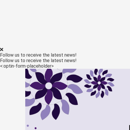
ezoeker.
Voorkeuren opslaan
Follow us to receive the latest news!
Follow us to receive the latest news!
<:optin-form-placeholder>