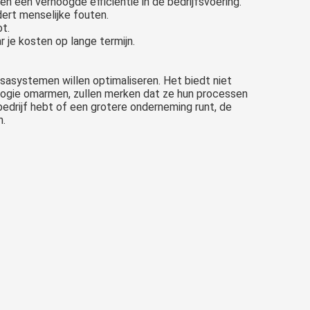
 een verhoogde efficiëntie in de bedrijfsvoering.
ert menselijke fouten.
t.
 je kosten op lange termijn.
sasystemen willen optimaliseren. Het biedt niet
nologie omarmen, zullen merken dat ze hun processen
bedrijf hebt of een grotere onderneming runt, de
n.