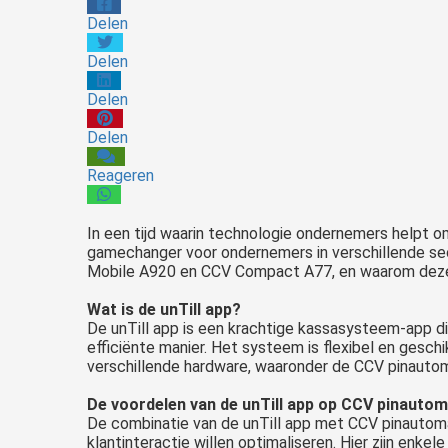
Delen
Delen
Delen
Delen
Reageren
In een tijd waarin technologie ondernemers helpt o
gamechanger voor ondernemers in verschillende sec
Mobile A920 en CCV Compact A77, en waarom deze 
Wat is de unTill app?
De unTill app is een krachtige kassasysteem-app di
efficiënte manier. Het systeem is flexibel en gesch
verschillende hardware, waaronder de CCV pinautom
De voordelen van de unTill app op CCV pinauto
De combinatie van de unTill app met CCV pinautomat
klantinteractie willen optimaliseren. Hier zijn enkel