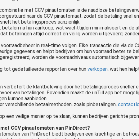
n combinatie met CCV pinautomaten is de naadloze betalingsver
orgestuurd naar de CCV pinautomaat, zodat de betaling snel en
snelt het betalingsproces aanzienlijk.
 betalen na hun aankoop, wat wachttijden minimaliseert en de al
dat betalingen altijd correct en veilig worden uitgevoerd, zonde
 voorraadbeheer in real-time volgen. Elke transactie die via de
eurige gegevens en helpt bedrijven om hun voorraad beter te be
eregistreerd, worden de voorraadniveaus automatisch bijgewer
 tot gedetailleerde rapporten over hun
verkopen
, wat hen help
n verbetert de klantbeleving door het betalingsproces sneller 
nvoer van betalingen. Bovendien maakt de unTill app het mogeli
Pinautomaat kopen? Kies voor een betrouwbare Android betaaloplossing die binnen 24 uur gebruiksklaar is. Plug & Play, direct starten met pinbetalingen.
ngen kunnen aanbieden.
or verschillende betaalmethoden, zoals pinbetalingen,
contactl
op een veilige manier op te slaan, kunnen bedrijven gerichte pr
e met CCV pinautomaten van PinDirect?
tomaten van PinDirect biedt bedrijven een krachtige en betrou