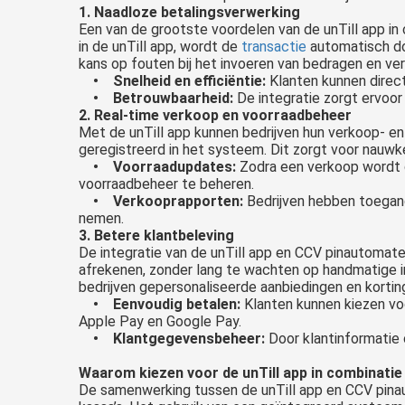
1. Naadloze betalingsverwerking
Een van de grootste voordelen van de unTill app i
in de unTill app, wordt de
transactie
automatisch do
kans op fouten bij het invoeren van bedragen en ver
• Snelheid en efficiëntie:
Klanten kunnen direct
• Betrouwbaarheid:
De integratie zorgt ervoor 
2. Real-time verkoop en voorraadbeheer
Met de unTill app kunnen bedrijven hun verkoop- en
geregistreerd in het systeem. Dit zorgt voor nauwk
• Voorraadupdates:
Zodra een verkoop wordt g
voorraadbeheer te beheren.
Een pintransactie kost gemiddeld tussen de €0,05 en €0,20 per transactie. Dit is sterk afhankelijk van verschillende producten en diensten die komen kijken bij het uitvoeren van een pintransactie. Denk aan..
• Verkooprapporten:
Bedrijven hebben toegang
nemen.
3. Betere klantbeleving
De integratie van de unTill app en CCV pinautomate
afrekenen, zonder lang te wachten op handmatige i
bedrijven gepersonaliseerde aanbiedingen en korti
• Eenvoudig betalen:
Klanten kunnen kiezen vo
Apple Pay en Google Pay.
• Klantgegevensbeheer:
Door klantinformatie 
Waarom kiezen voor de unTill app in combinati
De samenwerking tussen de unTill app en CCV pinau