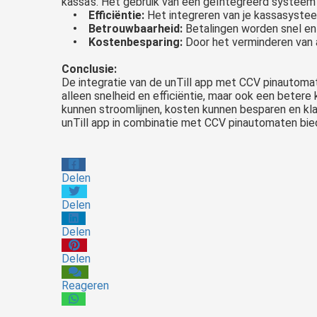
kassa’s. Het gebruik van een geïntegreerd systeem 
• Efficiëntie:
Het integreren van je kassasystee
• Betrouwbaarheid:
Betalingen worden snel en 
• Kostenbesparing:
Door het verminderen van a
Conclusie:
De integratie van de unTill app met CCV pinautomat
alleen snelheid en efficiëntie, maar ook een betere
kunnen stroomlijnen, kosten kunnen besparen en klan
unTill app in combinatie met CCV pinautomaten bie
Delen
Delen
Delen
Delen
Reageren